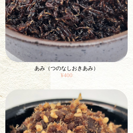
あみ（つのなしおきあみ）
¥400