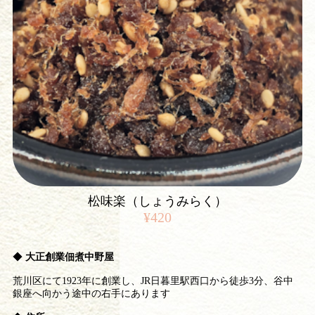
松味楽（しょうみらく）
¥420
◆
大正創業佃煮中野屋
荒川区にて1923年に創業し、JR日暮里駅西口から徒歩3分、谷中
銀座へ向かう途中の右手にあります