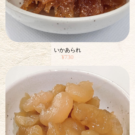
いかあられ
¥730