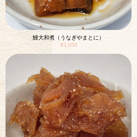
鰻大和煮（うなぎやまとに）
¥2,050