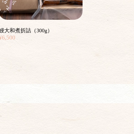
鰻大和煮折詰（300g）
¥6,500