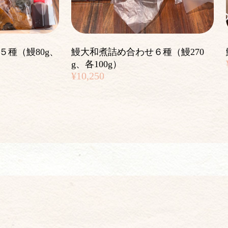
５種（鰻80g、
鰻大和煮詰め合わせ６種（鰻270
g、各100g）
¥10,250