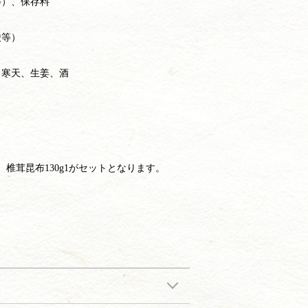
等）、保存料
酸等）
、寒天、生姜、酒
g、椎茸昆布130g1がセットとなります。