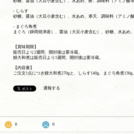
砂糖、醤油（大豆小麦含む）、水あめ、酢、調味料（アミノ酸
- しらす
砂糖、醤油（大豆小麦含む）、水あめ、寒天、調味料（アミノ
- まぐろ角煮
まぐろ（静岡焼津産）、醤油（大豆小麦含む）、砂糖、水あめ
【賞味期限】
販売日より2週間、開封後は要冷蔵。
鰻大和煮は販売日より1週間、開封後は要冷蔵。
【内容量】
ご注文1点につき鰻大和煮270gと、しらす140g、まぐろ角煮130
通報する
0
0