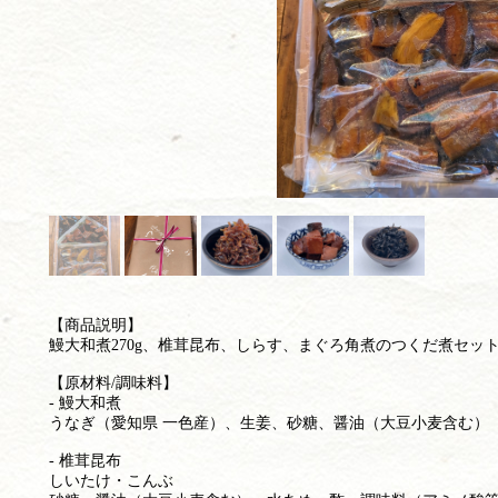
【商品説明】
鰻大和煮270g、椎茸昆布、しらす、まぐろ角煮のつくだ煮セッ
【原材料/調味料】
- 鰻大和煮
うなぎ（愛知県 一色産）、生姜、砂糖、醤油（大豆小麦含む）
- 椎茸昆布
しいたけ・こんぶ