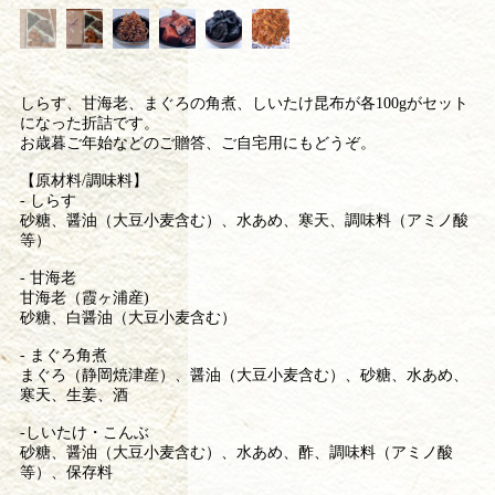
しらす、甘海老、まぐろの角煮、しいたけ昆布が各100gがセット
になった折詰です。
お歳暮ご年始などのご贈答、ご自宅用にもどうぞ。
【原材料/調味料】
- しらす
砂糖、醤油（大豆小麦含む）、水あめ、寒天、調味料（アミノ酸
等）
- 甘海老
甘海老（霞ヶ浦産)
砂糖、白醤油（大豆小麦含む）
- まぐろ角煮
まぐろ（静岡焼津産）、醤油（大豆小麦含む）、砂糖、水あめ、
寒天、生姜、酒
-しいたけ・こんぶ
砂糖、醤油（大豆小麦含む）、水あめ、酢、調味料（アミノ酸
等）、保存料