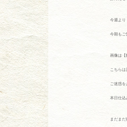
今週より
今期もご
画像は【
こちらは
ご迷惑を
本日仕込
まだまだ